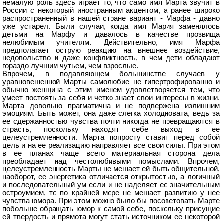
немалую роль здесь играет то, что само имя Марта звучит в
России с некоторый иностранным акцентом, а ранее широко
распространенный в нашей стране вариант - Марфа - давно
уже устарел. Были случаи, когда имя Мария заменялось
детьми на Марфу и давалось в качестве прозвища
нелюбимым учителям. Действительно, имя Марфа
предполагает острую реакцию на внешнее воздействие,
недовольство и даже конфликтность, в чем дети обладают
гораздо лучшим чутьем, чем взрослые.
Впрочем, в подавляющем большинстве случаев у
уравновешенной Марты самолюбие не гипертрофированно и
обычно женщина с этим именем удовлетворяется тем, что
умеет постоять за себя и четко знает свои интересы в жизни.
Марта довольно прагматична и не подвержена излишним
эмоциям. Быть может, она даже слегка холодновата, ведь за
ее сдержанностью чувства почти никогда не превращаются в
страсть, поскольку находят себе выход в ее
целеустремленности. Марта попросту ставит перед собой
цель и на ее реализацию направляет все свои силы. При этом
в ее планах чаще всего материальная сторона дела
преобладает над честолюбивыми помыслами. Впрочем,
целеустремленность Марты не мешает ей быть общительной,
наоборот, ее энергетика отличается открытостью, а логичный
и последовательный ум если и не наделяет ее значительным
остроумием, то по крайней мере не мешает развитию у нее
чувства юмора. При этом можно было бы посоветовать Марте
побольше обращать юмор к самой себе, поскольку присущие
ей твердость и прямота могут стать источником ее некоторой