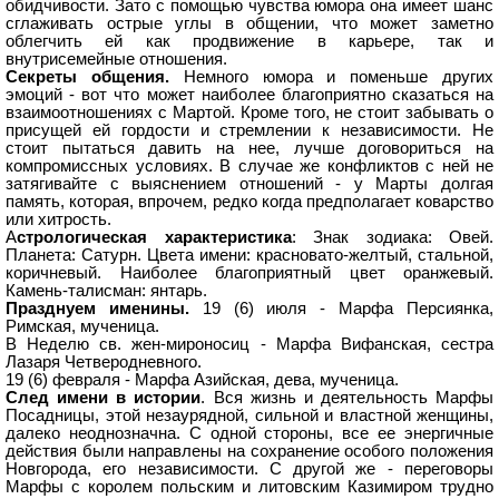
обидчивости. Зато с помощью чувства юмора она имеет шанс
сглаживать острые углы в общении, что может заметно
облегчить ей как продвижение в карьере, так и
внутрисемейные отношения.
Секреты общения.
Немного юмора и поменьше других
эмоций - вот что может наиболее благоприятно сказаться на
взаимоотношениях с Мартой. Кроме того, не стоит забывать о
присущей ей гордости и стремлении к независимости. Не
стоит пытаться давить на нее, лучше договориться на
компромиссных условиях. В случае же конфликтов с ней не
затягивайте с выяснением отношений - у Марты долгая
память, которая, впрочем, редко когда предполагает коварство
или хитрость.
А
стрологическая характеристика
: Знак зодиака: Овей.
Планета: Сатурн. Цвета имени: красновато-желтый, стальной,
коричневый. Наиболее благоприятный цвет оранжевый.
Камень-талисман: янтарь.
Празднуем именины.
19 (6) июля - Марфа Персиянка,
Римская, мученица.
В Неделю св. жен-мироносиц - Марфа Вифанская, сестра
Лазаря Четверодневного.
19 (6) февраля - Марфа Азийская, дева, мученица.
След имени в истории
. Вся жизнь и деятельность Марфы
Посадницы, этой незаурядной, сильной и властной женщины,
далеко неоднозначна. С одной стороны, все ее энергичные
действия были направлены на сохранение особого положения
Новгорода, его независимости. С другой же - переговоры
Марфы с королем польским и литовским Казимиром трудно