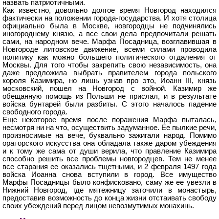
назвать патриотичными.
Как известно, довольно долгое время Новгород находился
фактически на положении города-государства. И хотя столица
официально была в Москве, новгородцы не подчинялись
иногороднему князю, а все свои дела предпочитали решать
сами, на народном вече. Марфа Посадница, возглавившая в
Новгороде литовское движение, всеми силами проводила
политику как можно большего политического отдаления от
Москвы. Для того чтобы закрепить свою независимость, она
даже предложила выбрать правителем города польского
короля Казимира, но лишь узнав про это, Иоанн III, князь
московский, пошел на Новгород с войной. Казимир же
обещанную помощь из Польши не прислал, и в результате
войска бунтарей были разбиты. С этого началось падение
свободного города.
Еще некоторое время после поражения Марфа пыталась,
несмотря ни на что, осуществить задуманное. Ее пылкие речи,
произносимые на вече, буквально зажигали народ. Помимо
ораторского искусства она обладала также даром убеждения
и к тому же сама от души верила, что правление Казимира
способно решить все проблемы новгородцев. Тем не менее
все старания ее оказались тщетными, и 2 февраля 1497 года
войска Иоанна снова вступили в город. Все имущество
Марфы Посадницы было конфисковано, саму же ее увезли в
Нижний Новгород, где мятежницу заточили в монастырь,
предоставив возможность до конца жизни отстаивать свободу
своих убеждений перед лицом невозмутимых монахинь.