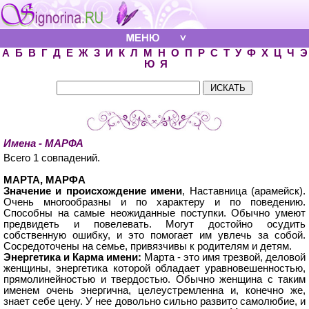
А
Б
В
Г
Д
Е
Ж
З
И
К
Л
М
Н
О
П
Р
С
Т
У
Ф
Х
Ц
Ч
Э
Ю
Я
Имена - МАРФА
Всего 1 совпадений.
МАРТА, МАРФА
Значение и происхождение имени
, Наставница (арамейск).
Очень многообразны и по характеру и по поведению.
Способны на самые неожиданные поступки. Обычно умеют
предвидеть и повелевать. Могут достойно осудить
собственную ошибку, и это помогает им увлечь за собой.
Сосредоточены на семье, привязчивы к родителям и детям.
Энергетика и Карма имени:
Марта - это имя трезвой, деловой
женщины, энергетика которой обладает уравновешенностью,
прямолинейностью и твердостью. Обычно женщина с таким
именем очень энергична, целеустремленна и, конечно же,
знает себе цену. У нее довольно сильно развито самолюбие, и