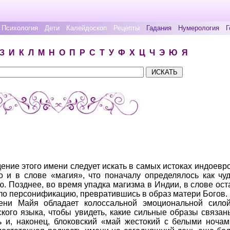
Психология
Дети
Калейдоскоп
Рецепты
Гадания
Нумерология
Г
З
И
К
Л
М
Н
О
П
Р
С
Т
У
Ф
Х
Ц
Ч
Э
Ю
Я
ние этого имени следует искать в самых истоках индоевро
о и в слове «магия», что поначалу определялось как чу
. Позднее, во время упадка магизма в Индии, в слове ост
ило персонификацию, превратившись в образ матери Богов.
мени Майя обладает колоссальной эмоциональной сило
кого языка, чтобы увидеть, какие сильные образы связан
ть и, наконец, блоковский «май жестокий с белыми ноча