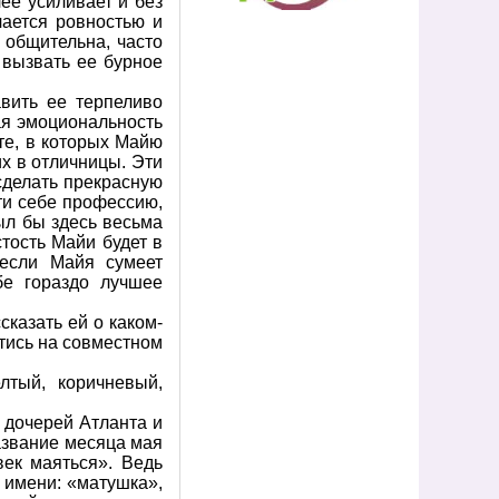
ее усиливает и без
чается ровностью и
 общительна, часто
 вызвать ее бурное
вить ее терпеливо
ая эмоциональность
те, в которых Майю
х в отличницы. Эти
сделать прекрасную
йти себе профессию,
ыл бы здесь весьма
стость Майи будет в
 если Майя сумеет
бе гораздо лучшее
сказать ей о каком-
йтись на совместном
лтый, коричневый,
 дочерей Атланта и
название месяца мая
век маяться». Ведь
 имени: «матушка»,