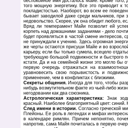
беспокойное имя досталось Майе. Кроме того, 
того мощную энергетику. Все это приводит к т
покладистостью. Наоборот, во всем ее поведен
бывает заводилой даже среди мальчиков, при 
недовольство. Скорее, уж она обидит любого, ес
Вряд ли темперамент Майи позволит ей успев
корпеть над домашними заданиями - дело почт
будет проявляться в частой смене интересов, 
не принуждали к учению. Здесь огромная энерг
же черты остаются присуши Майе и во взрослой
карьеру, если бы только сумела, всецело отдат
требующую большой подвижности и быстрого пе
кстати. Да и на семейной жизни это могло бы о
первую очередь отражаться на взаимоотнош
уравновесить свою порывистость и подвижно
применение, чем в конфликтах с близкими.
Секреты общения.
Иногда для того, чтобы раз
нибудь возмутительном факте из чьей-либо жизн
негодовании как два союзника.
Астрологическая характеристика:
Знак зоди
красный. Наиболее благоприятный цвет: синий. 
След имени в истории.
Согласно греческой ми
Плейоны. Ее роль в легендах и мифах интересна
в календаре римлян. Причем непонятно, почем
напротив, сама Майя почиталась в первую очер