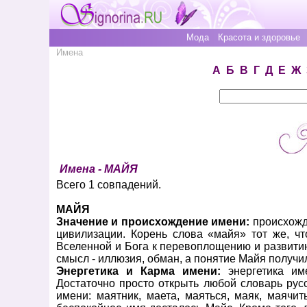
Мода
Красота и здоровье
Имена
А
Б
В
Г
Д
Е
Ж
Имена - МАЙЯ
Всего 1 совпадений.
МАЙЯ
Значение и происхождение имени:
происхожде
цивилизации. Корень слова «майя» тот же, чт
Вселенной и Бога к перевоплощению и развитию
смысл - иллюзия, обман, а понятие Майя получ
Энергетика и Карма имени:
энергетика и
Достаточно просто открыть любой словарь русс
имени: маятник, маета, маяться, маяк, маячи