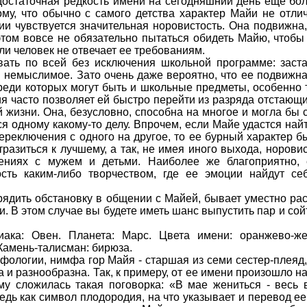
достаточная редкость имени на сегодняшний день еще бол
ому, что обычно с самого детства характер Майи не отли
ии чувствуется значительная норовистость. Она подвижна,
этом вовсе не обязательно пытаться обидеть Майю, чтобы
ли человек не отвечает ее требованиям.
ать по всей без исключения школьной программе: заста
и немыслимое. Зато очень даже вероятно, что ее подвижн
среди которых могут быть и школьные предметы, особенно 
ия часто позволяет ей быстро перейти из разряда отстающи
 жизни. Она, безусловно, способна на многое и могла бы 
ься одному какому-то делу. Впрочем, если Майе удастся на
реключения с одного на другое, то ее бурный характер б
тразиться к лучшему, а так, не имея иного выхода, норови
ениях с мужем и детьми. Наиболее же благоприятно,
сть каким-либо творчеством, где ее эмоции найдут се
рядить обстановку в общении с Майей, бывает уместно рас
и. В этом случае вы будете иметь шанс выпустить пар и со
ака: Овен. Планета: Марс. Цвета имени: оранжево-же
Камень-талисман: бирюза.
фологии, нимфа гор Майя - старшая из семи сестер-плеяд,
 и разнообразна. Так, к примеру, от ее имени произошло 
у сложилась такая поговорка: «В мае жениться - весь 
едь как символ плодородия, на что указывает и перевод ее