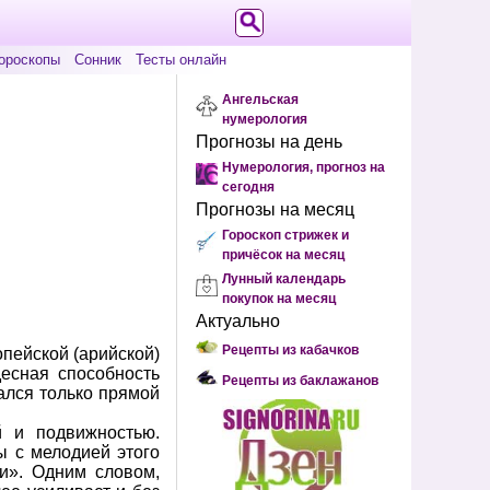
ороскопы
Сонник
Тесты онлайн
Ангельская
нумерология
Прогнозы на день
Нумерология, прогноз на
сегодня
Прогнозы на месяц
Гороскоп стрижек и
причёсок на месяц
Лунный календарь
покупок на месяц
Актуально
Рецепты из кабачков
пейской (арийской)
десная способность
Рецепты из баклажанов
ался только прямой
й и подвижностью.
ы с мелодией этого
ми». Одним словом,