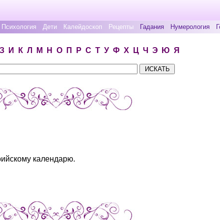
Психология
Дети
Калейдоскоп
Рецепты
Гадания
Нумерология
Г
З
И
К
Л
М
Н
О
П
Р
С
Т
У
Ф
Х
Ц
Ч
Э
Ю
Я
рийскому календарю.