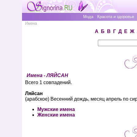
Мода
Красота и здоровье
Имена
А
Б
В
Г
Д
Е
Ж
Имена - ЛЯЙСАН
Всего 1 совпадений.
Ляйсан
(арабское) Весенний дождь, месяц апрель по си
Мужские имена
Женские имена