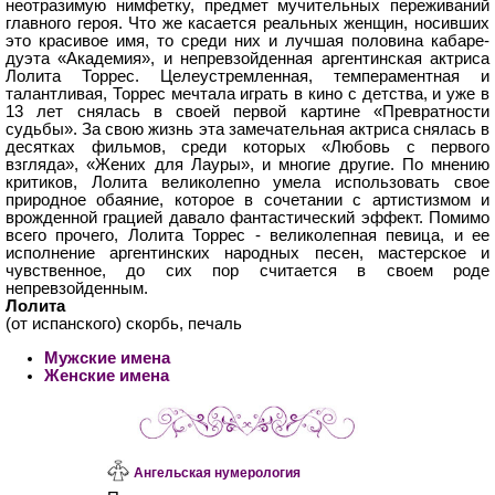
неотразимую нимфетку, предмет мучительных переживаний
главного героя. Что же касается реальных женщин, носивших
это красивое имя, то среди них и лучшая половина кабаре-
дуэта «Академия», и непревзойденная аргентинская актриса
Лолита Торрес. Целеустремленная, темпераментная и
талантливая, Торрес мечтала играть в кино с детства, и уже в
13 лет снялась в своей первой картине «Превратности
судьбы». За свою жизнь эта замечательная актриса снялась в
десятках фильмов, среди которых «Любовь с первого
взгляда», «Жених для Лауры», и многие другие. По мнению
критиков, Лолита великолепно умела использовать свое
природное обаяние, которое в сочетании с артистизмом и
врожденной грацией давало фантастический эффект. Помимо
всего прочего, Лолита Торрес - великолепная певица, и ее
исполнение аргентинских народных песен, мастерское и
чувственное, до сих пор считается в своем роде
непревзойденным.
Лолита
(от испанского) скорбь, печаль
Мужские имена
Женские имена
Ангельская нумерология