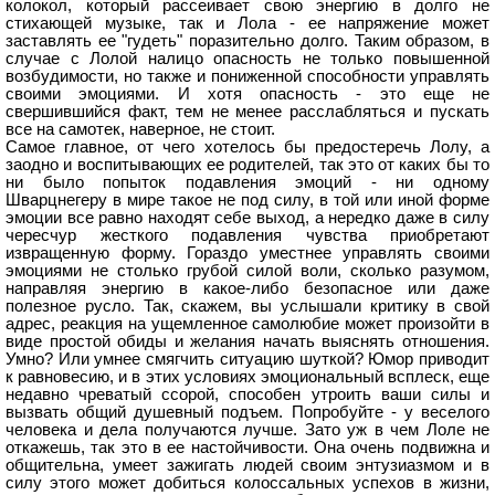
колокол, который рассеивает свою энергию в долго не
стихающей музыке, так и Лола - ее напряжение может
заставлять ее "гудеть" поразительно долго. Таким образом, в
случае с Лолой налицо опасность не только повышенной
возбудимости, но также и пониженной способности управлять
своими эмоциями. И хотя опасность - это еще не
свершившийся факт, тем не менее расслабляться и пускать
все на самотек, наверное, не стоит.
Самое главное, от чего хотелось бы предостеречь Лолу, а
заодно и воспитывающих ее родителей, так это от каких бы то
ни было попыток подавления эмоций - ни одному
Шварцнегеру в мире такое не под силу, в той или иной форме
эмоции все равно находят себе выход, а нередко даже в силу
чересчур жесткого подавления чувства приобретают
извращенную форму. Гораздо уместнее управлять своими
эмоциями не столько грубой силой воли, сколько разумом,
направляя энергию в какое-либо безопасное или даже
полезное русло. Так, скажем, вы услышали критику в свой
адрес, реакция на ущемленное самолюбие может произойти в
виде простой обиды и желания начать выяснять отношения.
Умно? Или умнее смягчить ситуацию шуткой? Юмор приводит
к равновесию, и в этих условиях эмоциональный всплеск, еще
недавно чреватый ссорой, способен утроить ваши силы и
вызвать общий душевный подъем. Попробуйте - у веселого
человека и дела получаются лучше. Зато уж в чем Лоле не
откажешь, так это в ее настойчивости. Она очень подвижна и
общительна, умеет зажигать людей своим энтузиазмом и в
силу этого может добиться колоссальных успехов в жизни,