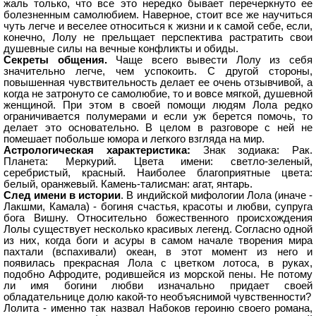
жаль только, что все это нередко бывает перечеркнуто ее
болезненным самолюбием. Наверное, стоит все же научиться
чуть легче и веселее относиться к жизни и к самой себе, если,
конечно, Лолу не прельщает перспектива растратить свои
душевные силы на вечные конфликты и обиды.
Секреты общения.
Чаще всего вывести Лолу из себя
значительно легче, чем успокоить. С другой стороны,
повышенная чувствительность делает ее очень отзывчивой, а
когда не затронуто се самолюбие, то и вовсе мягкой, душевной
женщиной. При этом в своей помощи людям Лола редко
ограничивается полумерами и если уж берется помочь, то
делает это основательно. В целом в разговоре с ней не
помешает побольше юмора и легкого взгляда на мир.
Астрологическая характеристика:
Знак зодиака: Рак.
Планета: Меркурий. Цвета имени: светло-зеленый,
серебристый, красный. Наиболее благоприятные цвета:
белый, оранжевый. Камень-талисман: агат, янтарь.
След имени в истории
. В индийской мифологии Лола (иначе -
Лакшми, Камала) - богиня счастья, красоты и любви, супруга
бога Вишну. Относительно божественного происхождения
Лолы существует несколько красивых легенд. Согласно одной
из них, когда боги и асуры в самом начале творения мира
пахтали (вспахивали) океан, в этот момент из него и
появилась прекрасная Лола с цветком лотоса, в руках,
подобно Афродите, родившейся из морской пены. Не потому
ли имя богини любви изначально придает своей
обладательнице долю какой-то необъяснимой чувственности?
Лолита - именно так назвал Набоков героиню своего романа,