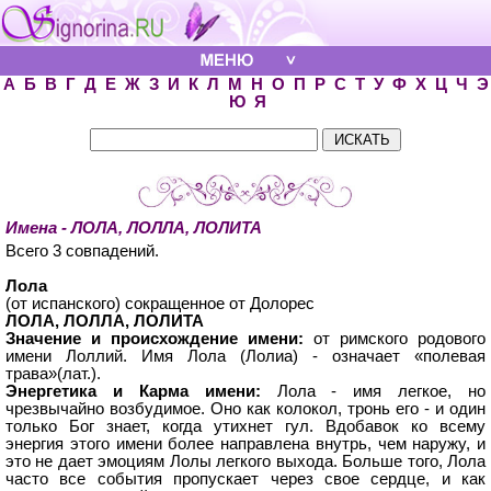
А
Б
В
Г
Д
Е
Ж
З
И
К
Л
М
Н
О
П
Р
С
Т
У
Ф
Х
Ц
Ч
Э
Ю
Я
Имена - ЛОЛА, ЛОЛЛА, ЛОЛИТА
Всего 3 совпадений.
Лола
(от испанского) сокращенное от Долорес
ЛОЛА, ЛОЛЛА, ЛОЛИТА
Значение и происхождение имени:
от римского родового
имени Лоллий. Имя Лола (Лолиа) - означает «полевая
трава»(лат.).
Энергетика и Карма имени:
Лола - имя легкое, но
чрезвычайно возбудимое. Оно как колокол, тронь его - и один
только Бог знает, когда утихнет гул. Вдобавок ко всему
энергия этого имени более направлена внутрь, чем наружу, и
это не дает эмоциям Лолы легкого выхода. Больше того, Лола
часто все события пропускает через свое сердце, и как