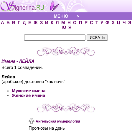
А
Б
В
Г
Д
Е
Ж
З
И
К
Л
М
Н
О
П
Р
С
Т
У
Ф
Х
Ц
Ч
Э
Ю
Я
Имена - ЛЕЙЛА
Всего 1 совпадений.
Лейла
(арабское) дословно "как ночь"
Мужские имена
Женские имена
Ангельская нумерология
Прогнозы на день