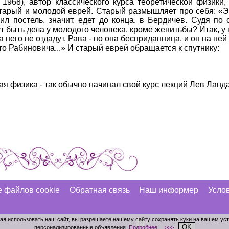
1968), автор классического курса теоретической физики,
тарый и молодой еврей. Старый размышляет про себя: «Э
л постель, значит, едет до конца, в Бердичев. Судя по о
ут быть дела у молодого человека, кроме женитьбы? Итак, у 
а него не отдадут. Рава - но она бесприданница, и он на ней
-то Рабиновича...» И старый еврей обращается к спутнику:
ская физика - так обычно начинал свой курс лекций Лев Ланда
 файлов cookie
Обратная связь
Наш информер
Услов
лжая использовать наш сайт, вы разрешаете нашему сайту сохранять куки на вашем ус
OK
персонализированные объявления.
Подробнее… >>>