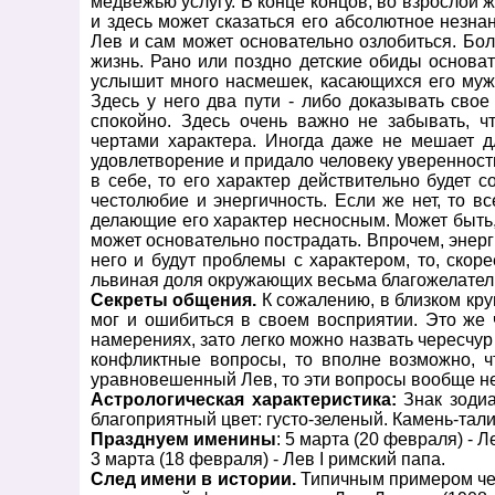
медвежью услугу. В конце концов, во взрослой ж
и здесь может сказаться его абсолютное незна
Лев и сам может основательно озлобиться. Бол
жизнь. Рано или поздно детские обиды основа
услышит много насмешек, касающихся его мужс
Здесь у него два пути - либо доказывать сво
спокойно. Здесь очень важно не забывать, 
чертами характера. Иногда даже не мешает 
удовлетворение и придало человеку уверенност
в себе, то его характер действительно будет 
честолюбие и энергичность. Если же нет, то в
делающие его характер несносным. Может быть, 
может основательно пострадать. Впрочем, энерги
него и будут проблемы с характером, то, скоре
львиная доля окружающих весьма благожелатель
Секреты общения.
К сожалению, в близком круг
мог и ошибиться в своем восприятии. Это же ч
намерениях, зато легко можно назвать чересчу
конфликтные вопросы, то вполне возможно, 
уравновешенный Лев, то эти вопросы вообще не
Астрологическая характеристика:
Знак зодиа
благоприятный цвет: густо-зеленый. Камень-тали
Празднуем именины
: 5 марта (20 февраля) - Л
3 марта (18 февраля) - Лев I римский папа.
След имени в истории.
Типичным примером чес