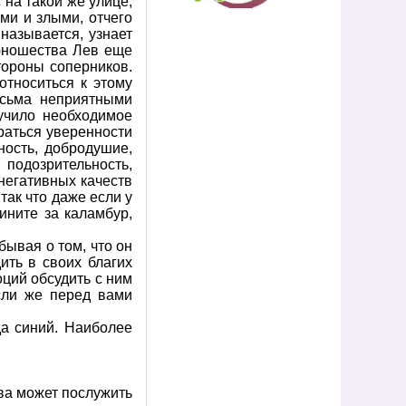
 на такой же улице,
ми и злыми, отчего
называется, узнает
 юношества Лев еще
тороны соперников.
относиться к этому
есьма неприятными
учило необходимое
раться уверенности
ность, добродушие,
 подозрительность,
 негативных качеств
так что даже если у
вините за каламбур,
бывая о том, что он
ить в своих благих
ций обсудить с ним
сли же перед вами
да синий. Наиболее
ва может послужить