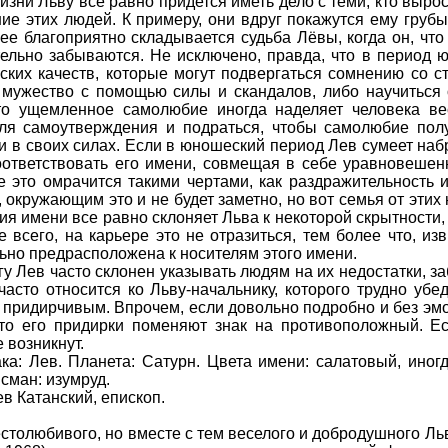
изни Льву все равно придется иметь дело с теми, кто вырос
ние этих людей. К примеру, они вдруг покажутся ему грубы
ее благоприятно складывается судьба Лёвы, когда он, что 
тельно забываются. Не исключено, правда, что в период
ких качеств, которые могут подвергаться сомнению со с
е мужество с помощью силы и скандалов, либо научиться 
что ущемленное самолюбие иногда наделяет человека в
для самоутверждения и подраться, чтобы самолюбие пол
и в своих силах. Если в юношеский период Лев сумеет наб
соответствовать его имени, совмещая в себе уравновешен
се это омрачится такими чертами, как раздражительность и
окружающим это и не будет заметно, но вот семья от этих
я имени все равно склоняет Льва к некоторой скрытности, 
е всего, на карьере это не отразиться, тем более что, из
но предрасположена к носителям этого имени.
у Лев часто склонен указывать людям на их недостатки, за
асто относится ко Льву-начальнику, которого трудно убед
р придирчивым. Впрочем, если довольно подробно и без эмо
что его придирки поменяют знак на противоположный. Е
 возникнут.
ка: Лев. Планета: Сатурн. Цвета имени: салатовый, иног
сман: изумруд.
ев Катанский, епископ.
толюбивого, но вместе с тем веселого и добродушного Ль