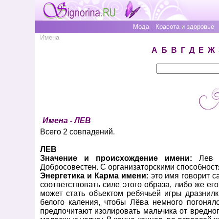
Мода
Красота и здоровье
Имена
А
Б
В
Г
Д
Е
Ж
Имена - ЛЕВ
Всего 2 совпадений.
ЛЕВ
Значение и происхождение имени:
Лев (г
Добросовестен. С организаторскими способност
Энергетика и Карма имени:
это имя говорит с
соответствовать силе этого образа, либо же е
может стать объектом ребячьей игры дразнилк
белого каления, чтобы Лёва немного погонял
предпочитают изолировать мальчика от вредно