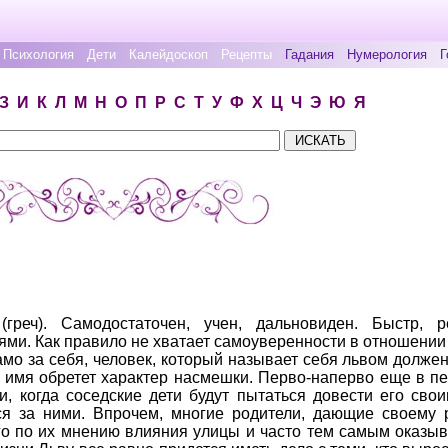
Психология
Дети
Калейдоскоп
Рецепты
Гадания
Нумерология
Г
З
И
К
Л
М
Н
О
П
Р
С
Т
У
Ф
Х
Ц
Ч
Э
Ю
Я
реч). Самодостаточен, учен, дальновиден. Быстр, р
ями. Как правило не хватает самоуверенности в отношении
амо за себя, человек, который называет себя львом долже
го имя обретет характер насмешки. Перво-наперво еще в пе
и, когда соседские дети будут пытаться довести его св
ся за ними. Впрочем, многие родители, дающие своему 
го по их мнению влияния улицы и часто тем самым оказы