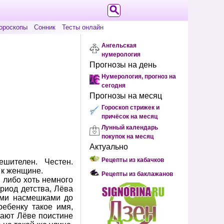
ороскопы
Сонник
Тесты онлайн
Ангельская
нумерология
Прогнозы на день
Нумерология, прогноз на
сегодня
Прогнозы на месяц
Гороскоп стрижек и
причёсок на месяц
Лунный календарь
покупок на месяц
Актуально
Рецепты из кабачков
ешителен. Честен.
 к женщине.
Рецепты из баклажанов
н либо хоть немного
риод детства, Лёва
оими насмешками до
ребенку такое имя,
вают Лёве поистине