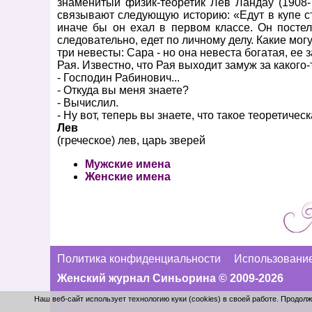
знаменитый физик-теоретик Лев Ландау (1908- 
связывают следующую историю: «Едут в купе с
иначе бы он ехал в первом классе. Он постели
следовательно, едет по личному делу. Какие мог
три невесты: Сара - но она невеста богатая, ее з
Рая. Известно, что Рая выходит замуж за какого
- Господин Рабинович...
- Откуда вы меня знаете?
- Вычислил.
- Ну вот, теперь вы знаете, что такое теоретиче
Лев
(греческое) лев, царь зверей
Мужские имена
Женские имена
Политика конфиденциальности
Использование
Женский журнал Синьорина © 2009-2026
Наш веб-сайт использует технологию куки (cookies) в своей работе. Продо