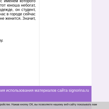
 с именем которого
тот юноша небогат,
дежде, он студент,
нас в городе сейчас
 не женится. Значит,
у.
ия использования материалов сайта signorina.ru
тройстве. Нажав кнопку ОК, вы позволяете нашему веб-сайту показывать вам