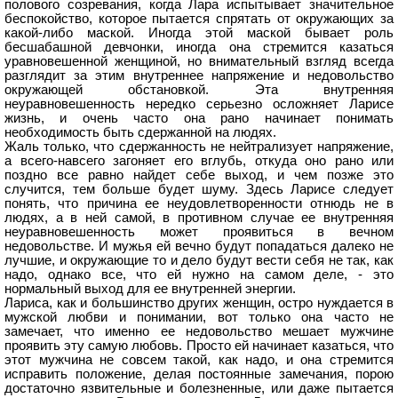
полового созревания, когда Лара испытывает значительное
беспокойство, которое пытается спрятать от окружающих за
какой-либо маской. Иногда этой маской бывает роль
бесшабашной девчонки, иногда она стремится казаться
уравновешенной женщиной, но внимательный взгляд всегда
разглядит за этим внутреннее напряжение и недовольство
окружающей обстановкой. Эта внутренняя
неуравновешенность нередко серьезно осложняет Ларисе
жизнь, и очень часто она рано начинает понимать
необходимость быть сдержанной на людях.
Жаль только, что сдержанность не нейтрализует напряжение,
а всего-навсего загоняет его вглубь, откуда оно рано или
поздно все равно найдет себе выход, и чем позже это
случится, тем больше будет шуму. Здесь Ларисе следует
понять, что причина ее неудовлетворенности отнюдь не в
людях, а в ней самой, в противном случае ее внутренняя
неуравновешенность может проявиться в вечном
недовольстве. И мужья ей вечно будут попадаться далеко не
лучшие, и окружающие то и дело будут вести себя не так, как
надо, однако все, что ей нужно на самом деле, - это
нормальный выход для ее внутренней энергии.
Лариса, как и большинство других женщин, остро нуждается в
мужской любви и понимании, вот только она часто не
замечает, что именно ее недовольство мешает мужчине
проявить эту самую любовь. Просто ей начинает казаться, что
этот мужчина не совсем такой, как надо, и она стремится
исправить положение, делая постоянные замечания, порою
достаточно язвительные и болезненные, или даже пытается