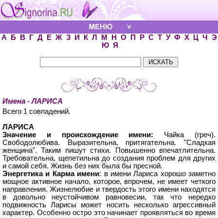
А
Б
В
Г
Д
Е
Ж
З
И
К
Л
М
Н
О
П
Р
С
Т
У
Ф
Х
Ц
Ч
Э
Ю
Я
Имена - ЛАРИСА
Всего 1 совпадений.
ЛАРИСА
Значение и происхождение имени:
Чайка (греч).
Свободолюбива. Выразительна, притягательна. "Сладкая
женщина". Таким пишут стихи. Повышенно впечатлительна.
Требовательна, щепетильна до создания проблем для других
и самой себя. Жизнь без них была бы пресной.
Энергетика и Карма имени
: в имени Лариса хорошо заметно
мощное активное начало, которое, впрочем, не имеет четкого
направления. Жизнелюбие и твердость этого имени находятся
в довольно неустойчивом равновесии, так что нередко
подвижность Ларисы может носить несколько агрессивный
характер. Особенно остро это начинает проявляться во время