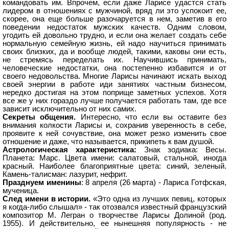
командовать им. Впрочем, если даже Ларисе удастся стать
лидером в отношениях с мужчиной, вряд ли это успокоит ее,
скорее, она еще больше разочаруется в нем, заметив в его
поведении недостаток мужских качеств. Одним словом,
угодить ей довольно трудно, и если она желает создать себе
нормальную семейную жизнь, ей надо научиться принимать
своих близких, да и вообще людей, такими, каковы они есть,
не стремясь переделать их. Научившись принимать,
человеческие недостатки, она постепенно избавится и от
своего недовольства. Многие Ларисы начинают искать выход
своей энергии в работе иди занятиях частным бизнесом,
нередко достигая на этом поприще заметных успехов. Хотя
все же у них гораздо лучше получается работать там, где все
зависит исключительно от них самих.
Секреты общения.
Интересно, что если вы оставите без
внимания колкости Ларисы и, сохранив уверенность в себе,
проявите к ней сочувствие, она может резко изменить свое
отношение и даже, что называется, прикипеть к вам душой.
Астрологическая характеристика:
Знак зодиака: Весы.
Планета: Марс. Цвета имени: салатовый, стальной, иногда
красный. Наиболее благоприятные цвета: синий, зеленый.
Камень-талисман: лазурит, нефрит.
Празднуем именины
: 8 апреля (26 марта) - Лариса Готфская,
мученица.
След имени в истории.
«Это одна из лучших певиц, которых
я когда-либо слышал» - так отозвался известный французский
композитор М. Легран о творчестве Ларисы Долиной (род.
1955). И действительно, ее нынешняя популярность - не