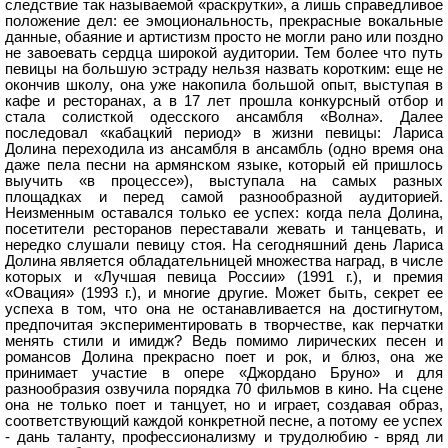
следствие так называемой «раскрутки», а лишь справедливое
положение дел: ее эмоциональность, прекрасные вокальные
данные, обаяние и артистизм просто не могли рано или поздно
не завоевать сердца широкой аудитории. Тем более что путь
певицы на большую эстраду нельзя назвать коротким: еще не
окончив школу, она уже накопила большой опыт, выступая в
кафе и ресторанах, а в 17 лет прошла конкурсный отбор и
стала солисткой одесского ансамбля «Волна». Далее
последовал «кабацкий период» в жизни певицы: Лариса
Долина переходила из ансамбля в ансамбль (одно время она
даже пела песни на армянском языке, который ей пришлось
выучить «в процессе»), выступала на самых разных
площадках и перед самой разнообразной аудиторией.
Неизменным оставался только ее успех: когда пела Долина,
посетители ресторанов переставали жевать и танцевать, и
нередко слушали певицу стоя. На сегодняшний день Лариса
Долина является обладательницей множества наград, в числе
которых и «Лучшая певица России» (1991 г.), и премия
«Овация» (1993 г.), и многие другие. Может быть, секрет ее
успеха в том, что она не останавливается на достигнутом,
предпочитая экспериментировать в творчестве, как перчатки
менять стили и имидж? Ведь помимо лирических песен и
романсов Долина прекрасно поет и рок, и блюз, она же
принимает участие в опере «Джордано Бруно» и для
разнообразия озвучила порядка 70 фильмов в кино. На сцене
она не только поет и танцует, но и играет, создавая образ,
соответствующий каждой конкретной песне, а потому ее успех
- дань таланту, профессионализму и трудолюбию - вряд ли