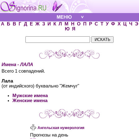
А
Б
В
Г
Д
Е
Ж
З
И
К
Л
М
Н
О
П
Р
С
Т
У
Ф
Х
Ц
Ч
Э
Ю
Я
Имена - ЛАЛА
Всего 1 совпадений.
Лала
(от индийского) буквально "Жемчуг"
Мужские имена
Женские имена
Ангельская нумерология
Прогнозы на день