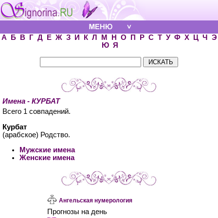
А
Б
В
Г
Д
Е
Ж
З
И
К
Л
М
Н
О
П
Р
С
Т
У
Ф
Х
Ц
Ч
Э
Ю
Я
Имена - КУРБАТ
Всего 1 совпадений.
Курбат
(арабское) Родство.
Мужские имена
Женские имена
Ангельская нумерология
Прогнозы на день