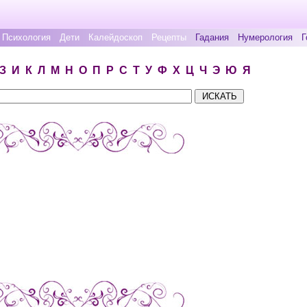
Психология
Дети
Калейдоскоп
Рецепты
Гадания
Нумерология
Г
З
И
К
Л
М
Н
О
П
Р
С
Т
У
Ф
Х
Ц
Ч
Э
Ю
Я