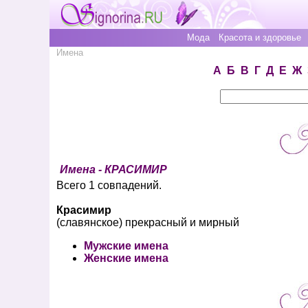
Мода
Красота и здоровье
Имена
А
Б
В
Г
Д
Е
Ж
Имена - КРАСИМИР
Всего 1 совпадений.
Красимир
(славянское) прекрасный и мирный
Мужские имена
Женские имена