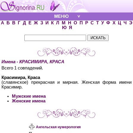
А
Б
В
Г
Д
Е
Ж
З
И
К
Л
М
Н
О
П
Р
С
Т
У
Ф
Х
Ц
Ч
Э
Ю
Я
Имена - КРАСИМИРА, КРАСА
Всего 1 совпадений.
Красимира, Краса
(славянское) прекрасная и мирная. Женская форма имени
Красимир.
Мужские имена
Женские имена
Ангельская нумерология