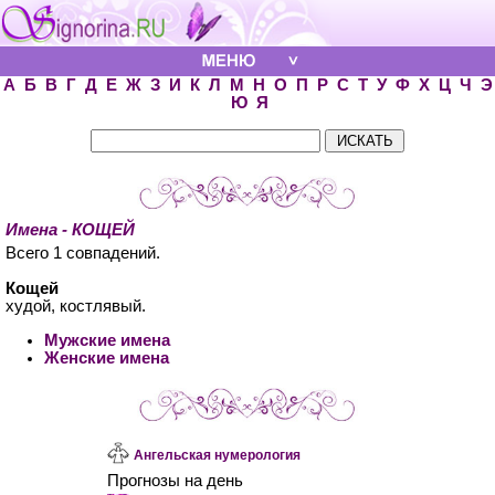
А
Б
В
Г
Д
Е
Ж
З
И
К
Л
М
Н
О
П
Р
С
Т
У
Ф
Х
Ц
Ч
Э
Ю
Я
Имена - КОЩЕЙ
Всего 1 совпадений.
Кощей
худой, костлявый.
Мужские имена
Женские имена
Ангельская нумерология
Прогнозы на день