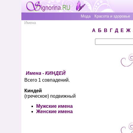
Мода
Красота и здоровье
Имена
А
Б
В
Г
Д
Е
Ж
Имена - КИНДЕЙ
Всего 1 совпадений.
Киндей
(греческое) подвижный
Мужские имена
Женские имена