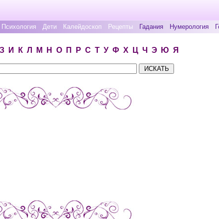
Психология
Дети
Калейдоскоп
Рецепты
Гадания
Нумерология
Г
З
И
К
Л
М
Н
О
П
Р
С
Т
У
Ф
Х
Ц
Ч
Э
Ю
Я