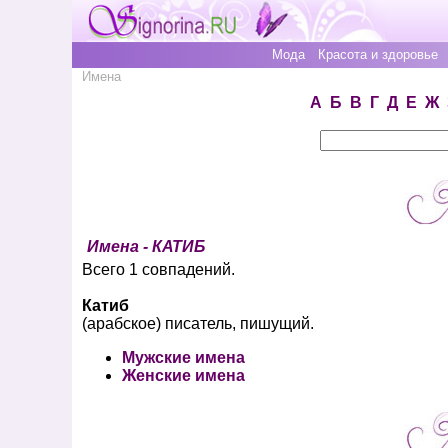
Мода
Красота и здоровье
Имена
А
Б
В
Г
Д
Е
Ж
Имена - КАТИБ
Всего 1 совпадений.
Катиб
(арабское) писатель, пишущий.
Мужские имена
Женские имена