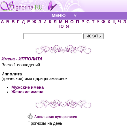
А
Б
В
Г
Д
Е
Ж
З
И
К
Л
М
Н
О
П
Р
С
Т
У
Ф
Х
Ц
Ч
Э
Ю
Я
Имена - ИППОЛИТА
Всего 1 совпадений.
Ипполита
(греческое) имя царицы амазонок
Мужские имена
Женские имена
Ангельская нумерология
Прогнозы на день