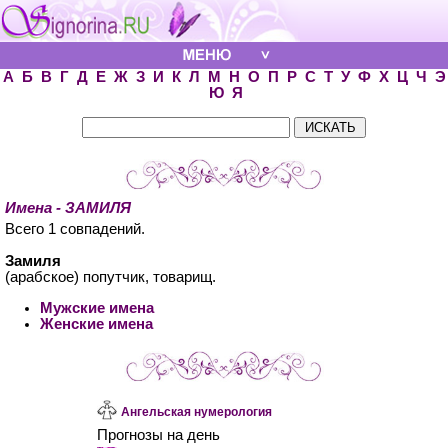
А
Б
В
Г
Д
Е
Ж
З
И
К
Л
М
Н
О
П
Р
С
Т
У
Ф
Х
Ц
Ч
Э
Ю
Я
Имена - ЗАМИЛЯ
Всего 1 совпадений.
Замиля
(арабское) попутчик, товарищ.
Мужские имена
Женские имена
Ангельская нумерология
Прогнозы на день