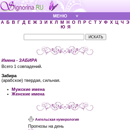
А
Б
В
Г
Д
Е
Ж
З
И
К
Л
М
Н
О
П
Р
С
Т
У
Ф
Х
Ц
Ч
Э
Ю
Я
Имена - ЗАБИРА
Всего 1 совпадений.
Забира
(арабское) твердая, сильная.
Мужские имена
Женские имена
Ангельская нумерология
Прогнозы на день