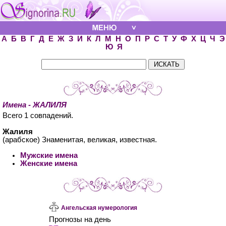
А
Б
В
Г
Д
Е
Ж
З
И
К
Л
М
Н
О
П
Р
С
Т
У
Ф
Х
Ц
Ч
Э
Ю
Я
Имена - ЖАЛИЛЯ
Всего 1 совпадений.
Жалиля
(арабское) Знаменитая, великая, известная.
Мужские имена
Женские имена
Ангельская нумерология
Прогнозы на день