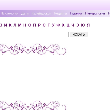
Психология
Дети
Калейдоскоп
Рецепты
Гадания
Нумерология
Г
З
И
К
Л
М
Н
О
П
Р
С
Т
У
Ф
Х
Ц
Ч
Э
Ю
Я