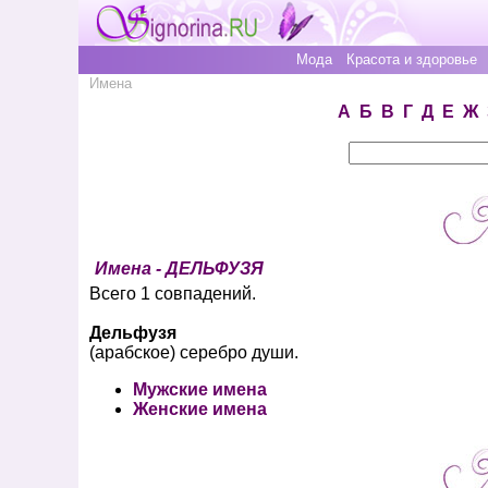
Мода
Красота и здоровье
Имена
А
Б
В
Г
Д
Е
Ж
Имена - ДЕЛЬФУЗЯ
Всего 1 совпадений.
Дельфузя
(арабское) серебро души.
Мужские имена
Женские имена