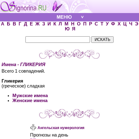
А
Б
В
Г
Д
Е
Ж
З
И
К
Л
М
Н
О
П
Р
С
Т
У
Ф
Х
Ц
Ч
Э
Ю
Я
Имена - ГЛИКЕРИЯ
Всего 1 совпадений.
Гликерия
(греческое) сладкая
Мужские имена
Женские имена
Ангельская нумерология
Прогнозы на день