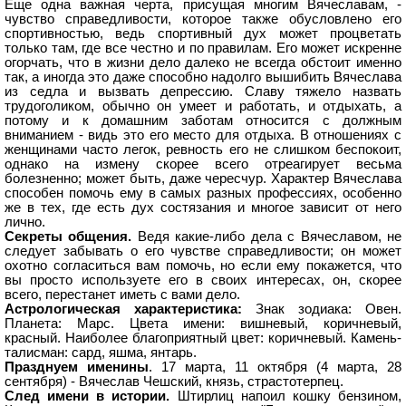
Еще одна важная черта, присущая многим Вячеславам, -
чувство справедливости, которое также обусловлено его
спортивностью, ведь спортивный дух может процветать
только там, где все честно и по правилам. Его может искренне
огорчать, что в жизни дело далеко не всегда обстоит именно
так, а иногда это даже способно надолго вышибить Вячеслава
из седла и вызвать депрессию. Славу тяжело назвать
трудоголиком, обычно он умеет и работать, и отдыхать, а
потому и к домашним заботам относится с должным
вниманием - видь это его место для отдыха. В отношениях с
женщинами часто легок, ревность его не слишком беспокоит,
однако на измену скорее всего отреагирует весьма
болезненно; может быть, даже чересчур. Характер Вячеслава
способен помочь ему в самых разных профессиях, особенно
же в тех, где есть дух состязания и многое зависит от него
лично.
Секреты общения.
Ведя какие-либо дела с Вячеславом, не
следует забывать о его чувстве справедливости; он может
охотно согласиться вам помочь, но если ему покажется, что
вы просто используете его в своих интересах, он, скорее
всего, перестанет иметь с вами дело.
Астрологическая характеристика:
Знак зодиака: Овен.
Планета: Марс. Цвета имени: вишневый, коричневый,
красный. Наиболее благоприятный цвет: коричневый. Камень-
талисман: сард, яшма, янтарь.
Празднуем именины
. 17 марта, 11 октября (4 марта, 28
сентября) - Вячеслав Чешский, князь, страстотерпец.
След имени в истории.
Штирлиц напоил кошку бензином,