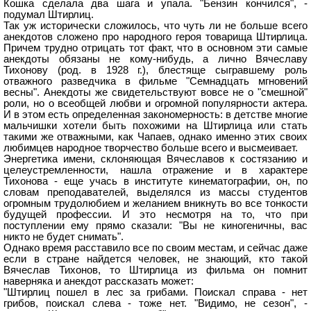
Кошка сделала два шага и упала. "Бензин кончился", -
подумал Штирлиц.
Так уж исторически сложилось, что чуть ли не больше всего
анекдотов сложено про народного героя товарища Штирлица.
Причем трудно отрицать тот факт, что в основном эти самые
анекдоты обязаны не кому-нибудь, а лично Вячеславу
Тихонову (род. в 1928 г.), блестяще сыгравшему роль
отважного разведчика в фильме "Семнадцать мгновений
весны". Анекдоты же свидетельствуют вовсе не о "смешной"
роли, но о всеобщей любви и огромной популярности актера.
И в этом есть определенная закономерность: в детстве многие
мальчишки хотели быть похожими на Штирлица или стать
такими же отважными, как Чапаев, однако именно этих своих
любимцев народное творчество больше всего и высмеивает.
Энергетика имени, склоняющая Вячеславов к состязанию и
целеустремленности, нашла отражение и в характере
Тихонова - еще учась в институте кинематографии, он, по
словам преподавателей, выделялся из массы студентов
огромным трудолюбием и желанием вникнуть во все тонкости
будущей профессии. И это несмотря на то, что при
поступлении ему прямо сказали: "Вы не киногеничны, вас
никто не будет снимать".
Однако время расставило все по своим местам, и сейчас даже
если в стране найдется человек, не знающий, кто такой
Вячеслав Тихонов, то Штирлица из фильма он помнит
наверняка и анекдот рассказать может:
"Штирлиц пошел в лес за грибами. Поискал справа - нет
грибов, поискал слева - тоже нет. "Видимо, не сезон", -