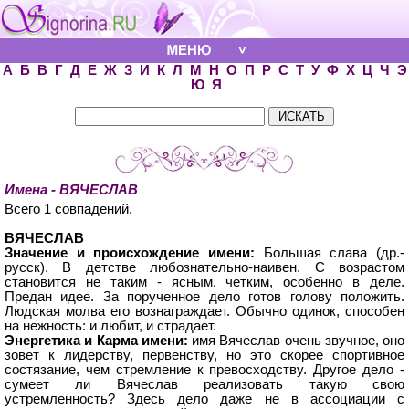
А
Б
В
Г
Д
Е
Ж
З
И
К
Л
М
Н
О
П
Р
С
Т
У
Ф
Х
Ц
Ч
Э
Ю
Я
Имена - ВЯЧЕСЛАВ
Всего 1 совпадений.
ВЯЧЕСЛАВ
Значение и происхождение имени:
Большая слава (др.-
русск). В детстве любознательно-наивен. С возрастом
становится не таким - ясным, четким, особенно в деле.
Предан идее. За порученное дело готов голову положить.
Людская молва его вознаграждает. Обычно одинок, способен
на нежность: и любит, и страдает.
Энергетика и Карма имени:
имя Вячеслав очень звучное, оно
зовет к лидерству, первенству, но это скорее спортивное
состязание, чем стремление к превосходству. Другое дело -
сумеет ли Вячеслав реализовать такую свою
устремленность? Здесь дело даже не в ассоциации с