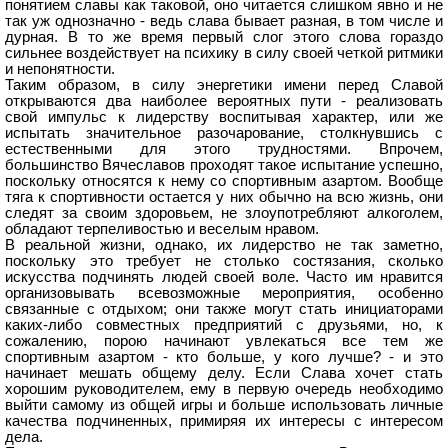
понятием славы как таковой, оно читается слишком явно и не
так уж однозначно - ведь слава бывает разная, в том числе и
дурная. В то же время первый слог этого слова гораздо
сильнее воздействует на психику в силу своей четкой ритмики
и непонятности.
Таким образом, в силу энергетики имени перед Славой
открываются два наиболее вероятных пути - реализовать
свой импульс к лидерству воспитывая характер, или же
испытать значительное разочарование, столкнувшись с
естественными для этого трудностями. Впрочем,
большинство Вячеславов проходят такое испытание успешно,
поскольку относятся к нему со спортивным азартом. Вообще
тяга к спортивности остается у них обычно на всю жизнь, они
следят за своим здоровьем, не злоупотребляют алкоголем,
обладают терпеливостью и веселым нравом.
В реальной жизни, однако, их лидерство не так заметно,
поскольку это требует не столько состязания, сколько
искусства подчинять людей своей воле. Часто им нравится
организовывать всевозможные мероприятия, особенно
связанные с отдыхом; они также могут стать инициаторами
каких-либо совместных предприятий с друзьями, но, к
сожалению, порою начинают увлекаться все тем же
спортивным азартом - кто больше, у кого лучше? - и это
начинает мешать общему делу. Если Слава хочет стать
хорошим руководителем, ему в первую очередь необходимо
выйти самому из общей игры и больше использовать личные
качества подчиненных, примиряя их интересы с интересом
дела.