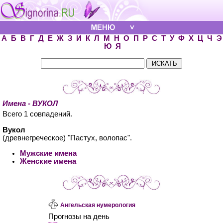
А
Б
В
Г
Д
Е
Ж
З
И
К
Л
М
Н
О
П
Р
С
Т
У
Ф
Х
Ц
Ч
Э
Ю
Я
Имена - ВУКОЛ
Всего 1 совпадений.
Вукол
(древнегреческое) "Пастух, волопас".
Мужские имена
Женские имена
Ангельская нумерология
Прогнозы на день