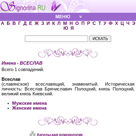
А
Б
В
Г
Д
Е
Ж
З
И
К
Л
М
Н
О
П
Р
С
Т
У
Ф
Х
Ц
Ч
Э
Ю
Я
Имена - ВСЕСЛАВ
Всего 1 совпадений.
Всеслав
(славянское) всеславящий, знаменитый. Историческая
личность: Всеслав Брячиславич Полоцкий, князь Полоцкий,
великий князь Киевский.
Мужские имена
Женские имена
Ангельская нумерология