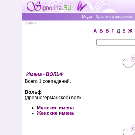
Мода
Красота и здоровье
Имена
А
Б
В
Г
Д
Е
Ж
Имена - ВОЛЬФ
Всего 1 совпадений.
Вольф
(древнегерманское) волк
Мужские имена
Женские имена