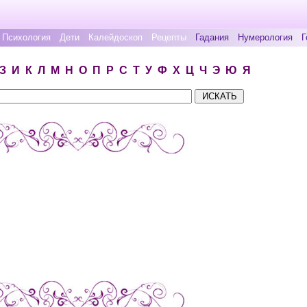
Психология
Дети
Калейдоскоп
Рецепты
Гадания
Нумерология
Г
З
И
К
Л
М
Н
О
П
Р
С
Т
У
Ф
Х
Ц
Ч
Э
Ю
Я