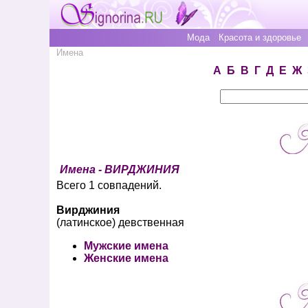
Мода
Красота и здоровье
Имена
А
Б
В
Г
Д
Е
Ж
Имена - ВИРДЖИНИЯ
Всего 1 совпадений.
Вирджиния
(латинское) девственная
Мужские имена
Женские имена