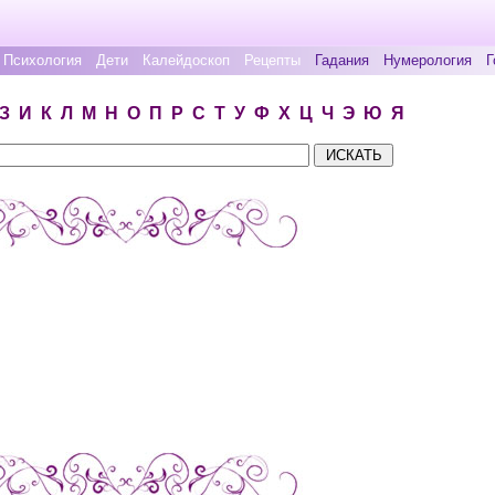
Психология
Дети
Калейдоскоп
Рецепты
Гадания
Нумерология
Г
З
И
К
Л
М
Н
О
П
Р
С
Т
У
Ф
Х
Ц
Ч
Э
Ю
Я