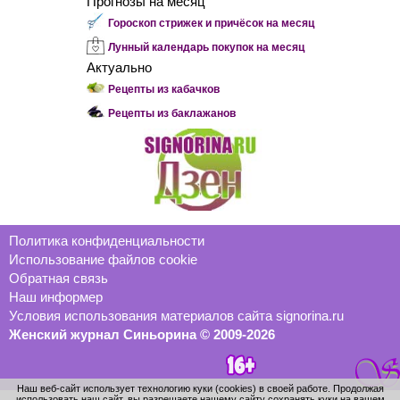
Прогнозы на месяц
Гороскоп стрижек и причёсок на месяц
Лунный календарь покупок на месяц
Актуально
Рецепты из кабачков
Рецепты из баклажанов
Политика конфиденциальности
Использование файлов cookie
Обратная связь
Наш информер
Условия использования материалов сайта signorina.ru
Женский журнал Синьорина © 2009-2026
Наш веб-сайт использует технологию куки (cookies) в своей работе. Продолжая
использовать наш сайт, вы разрешаете нашему сайту сохранять куки на вашем