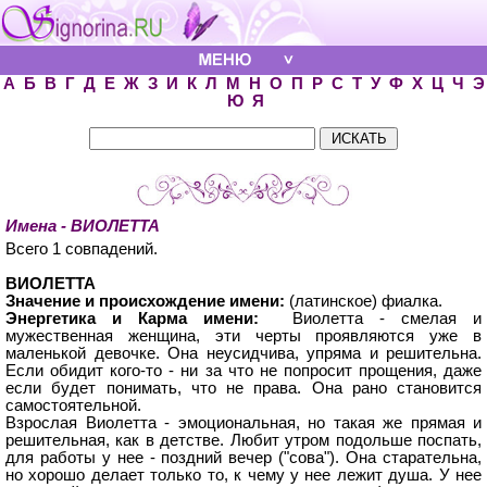
А
Б
В
Г
Д
Е
Ж
З
И
К
Л
М
Н
О
П
Р
С
Т
У
Ф
Х
Ц
Ч
Э
Ю
Я
Имена - ВИОЛЕТТА
Всего 1 совпадений.
ВИОЛЕТТА
Значение и происхождение имени:
(латинское) фиалка.
Энергетика и Карма имени:
Виолетта - смелая и
мужественная женщина, эти черты проявляются уже в
маленькой девочке. Она неусидчива, упряма и решительна.
Если обидит кого-то - ни за что не попросит прощения, даже
если будет понимать, что не права. Она рано становится
самостоятельной.
Взрослая Виолетта - эмоциональная, но такая же прямая и
решительная, как в детстве. Любит утром подольше поспать,
для работы у нее - поздний вечер ("сова"). Она старательна,
но хорошо делает только то, к чему у нее лежит душа. У нее