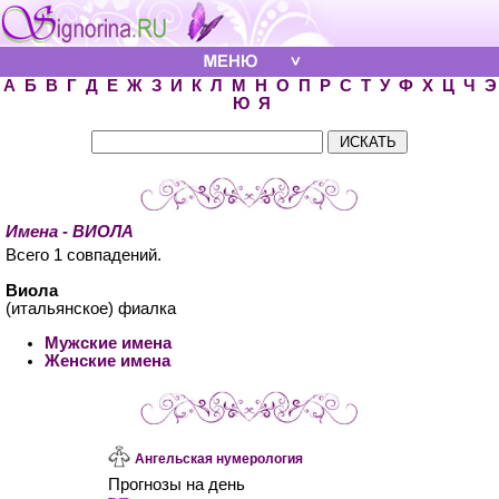
А
Б
В
Г
Д
Е
Ж
З
И
К
Л
М
Н
О
П
Р
С
Т
У
Ф
Х
Ц
Ч
Э
Ю
Я
Имена - ВИОЛА
Всего 1 совпадений.
Виола
(итальянское) фиалка
Мужские имена
Женские имена
Ангельская нумерология
Прогнозы на день