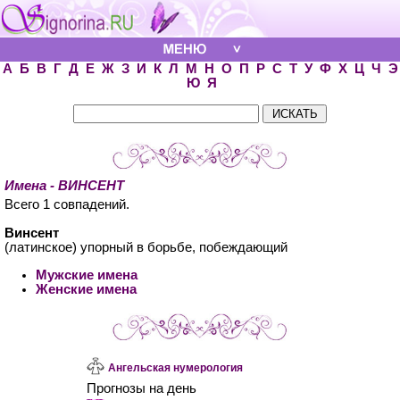
А
Б
В
Г
Д
Е
Ж
З
И
К
Л
М
Н
О
П
Р
С
Т
У
Ф
Х
Ц
Ч
Э
Ю
Я
Имена - ВИНСЕНТ
Всего 1 совпадений.
Винсент
(латинское) упорный в борьбе, побеждающий
Мужские имена
Женские имена
Ангельская нумерология
Прогнозы на день