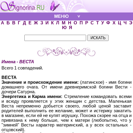
А
Б
В
Г
Д
Е
Ж
З
И
К
Л
М
Н
О
П
Р
С
Т
У
Ф
Х
Ц
Ч
Э
Ю
Я
Имена - ВЕСТА
Всего 1 совпадений.
ВЕСТА
Значение и происхождение имени:
(латинское) - имя богини
домашнего очага. От имени древнеримской богини Вести -
дочери Сатурна.
Энергетика и Карма имени:
Стремление командовать всеми
и всюду проявляется у этих женщин с детства. Маленькая
Веста непременно добьется своего, любой ценой заставит
родителей выполнить ее желание, может и истерику закатить
в магазине, если ей не купят игрушку. Похожа скорее на отца и
привязана к нему больше, чем к матери (любопытно, что у
"зимней" Весты характер материнский, а у всех остальных -
отцовский).