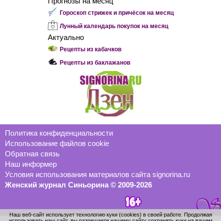
Прогнозы на месяц
Гороскоп стрижек и причёсок на месяц
Лунный календарь покупок на месяц
Актуально
Рецепты из кабачков
Рецепты из баклажанов
Политика конфиденциальности
Использование файлов cookie
Обратная связь
Наш информер
Условия использования материалов сайта signorina.ru
Женский журнал Синьорина © 2009-2026
Наш веб-сайт использует технологию куки (cookies) в своей работе. Продолжая
использовать наш сайт, вы разрешаете нашему сайту сохранять куки на вашем