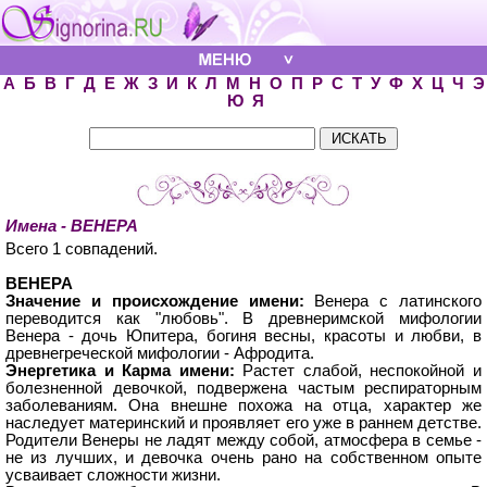
А
Б
В
Г
Д
Е
Ж
З
И
К
Л
М
Н
О
П
Р
С
Т
У
Ф
Х
Ц
Ч
Э
Ю
Я
Имена - ВЕНЕРА
Всего 1 совпадений.
ВЕНЕРА
Значение и происхождение имени:
Венера с латинского
переводится как "любовь". В древнеримской мифологии
Венера - дочь Юпитера, богиня весны, красоты и любви, в
древнегреческой мифологии - Афродита.
Энергетика и Карма имени:
Растет слабой, неспокойной и
болезненной девочкой, подвержена частым респираторным
заболеваниям. Она внешне похожа на отца, характер же
наследует материнский и проявляет его уже в раннем детстве.
Родители Венеры не ладят между собой, атмосфера в семье -
не из лучших, и девочка очень рано на собственном опыте
усваивает сложности жизни.