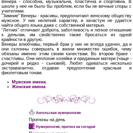
Венера - способна, музыкальна, пластична и спортивна. В
школе у нее не было бы проблем, если бы не вечные споры с
учителями.
"Зимние" Венеры - красивы, предпочитают женскому обществу
мужское. У них нелегкий характер, и зачастую не удается
найти общего языка даже с собственной матерью.
"Летних" отличают доброта, заботливость и легкое отношение
к деньгам, им свойственно также бросаться из одной
крайности в другую.
Венеры влюбчивы, первый брак у них не всегда удачен, да и
они склонны совершать в жизни множество ошибок, чему
обязаны именно этим своим качествам. Во втором браке -
счастливы. Они неплохие хозяйки и преданные матери (чаще -
дочерей и редко - сыновей). Любят одеваться несколько
экстравагантно, отдавая предпочтение красным и
фиолетовым тонам.
Мужские имена
Женские имена
Ангельская нумерология
Прогнозы на день
Нумерология, прогноз на сегодня