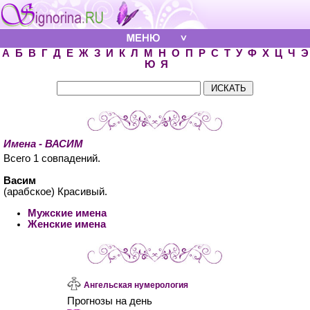
А
Б
В
Г
Д
Е
Ж
З
И
К
Л
М
Н
О
П
Р
С
Т
У
Ф
Х
Ц
Ч
Э
Ю
Я
Имена - ВАСИМ
Всего 1 совпадений.
Васим
(арабское) Красивый.
Мужские имена
Женские имена
Ангельская нумерология
Прогнозы на день