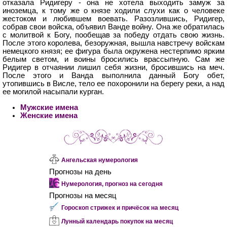
отказала Ридигеру - она не хотела выходить замуж за
иноземца, к тому же о князе ходили слухи как о человеке
жестоком и любившем воевать. Разозлившись, Ридигер,
собрав свои войска, объявил Ванде войну. Она же обратилась
с молитвой к Богу, пообещав за победу отдать свою жизнь.
После этого королева, безоружная, вышла навстречу войскам
немецкого князя; ее фигура была окружена нестерпимо ярким
белым светом, и воины бросились врассыпную. Сам же
Ридигер в отчаянии лишил себя жизни, бросившись на меч.
После этого и Ванда выполнила данный Богу обет,
утопившись в Висле, тело ее похоронили на берегу реки, а над
ее могилой насыпали курган.
Мужские имена
Женские имена
Ангельская нумерология
Прогнозы на день
Нумерология, прогноз на сегодня
Прогнозы на месяц
Гороскоп стрижек и причёсок на месяц
Лунный календарь покупок на месяц