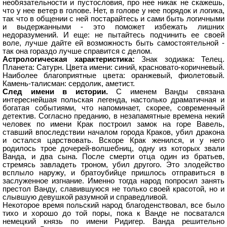
необязательности и пустословия, про нее никак не скажешь,
что у нее ветер в голове. Нет, в голове у нее порядок и логика,
так что в общении с ней постарайтесь и сами быть логичными
и выдержанными - это поможет избежать лишних
недоразумений. И еще: не пытайтесь подчинить ее своей
воле, лучше дайте ей возможность быть самостоятельной -
так она гораздо лучше справится с делом.
Астрологическая характеристика:
Знак зодиака: Телец.
Планета: Сатурн. Цвета имени: синий, красновато-коричневый.
Наиболее благоприятные цвета: оранжевый, фиолетовый.
Камень-талисман: сердолик, аметист.
След имени в истории.
С именем Ванды связана
интереснейшая польская легенда, настолько драматичная и
богатая событиями, что напоминает, скорее, современный
детектив. Согласно преданию, в незапамятные времена некий
человек по имени Крак построил замок на горе Вавель,
ставший впоследствии началом города Краков, убил дракона
и остался царствовать. Вскоре Крак женился, и у него
родилось трое дочерей-волшебниц, одну из которых звали
Ванда, и два сына. После смерти отца один из братьев,
стремясь завладеть троном, убил другого. Это злодейство
всплыло наружу, и братоубийце пришлось отправиться в
заслуженное изгнание. Именно тогда народ попросил занять
престол Ванду, славившуюся не только своей красотой, но и
слывшую девушкой разумной и справедливой.
Некоторое время польский народ благоденствовал, все было
тихо и хорошо до той поры, пока к Ванде не посватался
немецкий князь по имени Ридигер. Ванда решительно