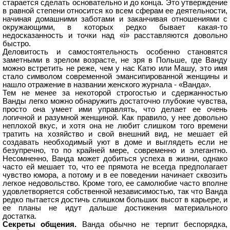
старается сделать основательно и до конца. Это утверждение
в равной степени относится ко всем сферам ее деятельности,
начиная домашними заботами и заканчивая отношениями с
окружающими, в которых редко бывает какая-то
недосказанность и точки над «i» расставляются довольно
быстро.
Деловитость и самостоятельность особенно становятся
заметными в зрелом возрасте, не зря в Польше, где Ванду
можно встретить не реже, чем у нас Катю или Машу, это имя
стало символом современной эмансипированной женщины и
нашло отражение в названии женского журнала - «Ванда».
Тем не менее за некоторой строгостью и сдержанностью
Ванды легко можно обнаружить достаточно глубокие чувства,
просто она умеет ими управлять, что делает ее очень
логичной и разумной женщиной. Как правило, у нее довольно
неплохой вкус, и хотя она не любит слишком того времени
тратить на хозяйство и свой внешний вид, не мешает ей
создавать необходимый уют в доме и выглядеть если не
безупречно, то по крайней мере, современно и элегантно.
Несомненно, Ванда может добиться успеха в жизни, однако
часто ей мешает то, что ее прямота не всегда предполагает
чувство юмора, а потому и в ее поведении начинает сквозить
легкое недовольство. Кроме того, ее самолюбие часто вполне
удовлетворяется собственной независимостью, так что Ванда
редко пытается достичь слишком больших высот в карьере, и
ее планы не идут дальше достижения материального
достатка.
Секреты общения.
Ванда обычно не терпит беспорядка,