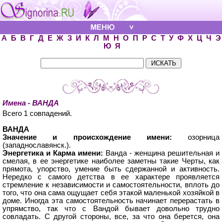
А
Б
В
Г
Д
Е
Ж
З
И
К
Л
М
Н
О
П
Р
С
Т
У
Ф
Х
Ц
Ч
Э
Ю
Я
Имена - ВАНДА
Всего 1 совпадений.
ВАНДА
Значение и происхождение имени:
озорница
(западнославянск.).
Энергетика и Карма имени:
Ванда - женщина решительная и
смелая, в ее энергетике наиболее заметны такие Черты, как
прямота, упорство, умение быть сдержанной и активность.
Нередко с самого детства в ее характере проявляется
стремление к независимости и самостоятельности, вплоть до
того, что она сама ощущает себя этакой маленькой хозяйкой в
доме. Иногда эта самостоятельность начинает перерастать в
упрямство, так что с Вандой бывает довольно трудно
совладать. С другой стороны, все, за что она берется, она