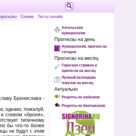
ороскопы
Сонник
Тесты онлайн
Ангельская
нумерология
Прогнозы на день
Нумерология, прогноз на
сегодня
Прогнозы на месяц
Гороскоп стрижек и
причёсок на месяц
Лунный календарь
покупок на месяц
Актуально
Рецепты из кабачков
лаву. Бронислава -
Рецепты из баклажанов
, однако, пожалуй,
 и словом «броня»,
етствует типичному
ло бы что-то более
цы не будут с этим