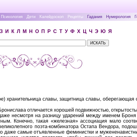
Психология
Дети
Калейдоскоп
Рецепты
Гадания
Нумерология
Г
З
И
К
Л
М
Н
О
П
Р
С
Т
У
Ф
Х
Ц
Ч
Э
Ю
Я
кое) хранительница славы, защитница славы, оберегающая с
Бронислава отличается хорошей подвижностью, открытостью
даже несмотря на разницу ударений между именем Броня
тным. Конечно, такая «железная» ассоциация мало соотв
 великолепного поэта-комбинатора Остапа Вендора, подош
что даже самые отъявленные феминистки и мужененавистни