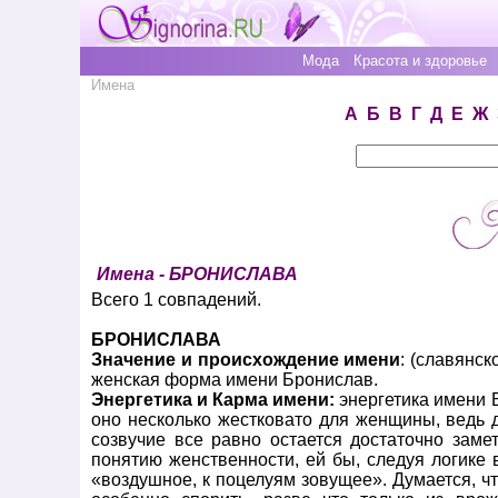
Мода
Красота и здоровье
Имена
А
Б
В
Г
Д
Е
Ж
Имена - БРОНИСЛАВА
Всего 1 совпадений.
БРОНИСЛАВА
Значение и происхождение имени
: (славянс
женская форма имени Бронислав.
Энергетика и Карма имени:
энергетика имени 
оно несколько жестковато для женщины, ведь 
созвучие все равно остается достаточно заме
понятию женственности, ей бы, следуя логике
«воздушное, к поцелуям зовущее». Думается, 