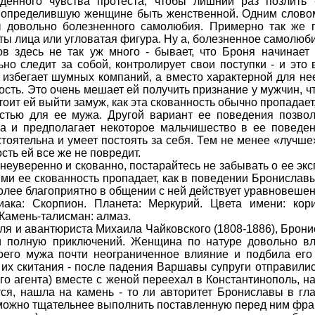
жденного чувства протеста, чтобы лишний раз позлить
у, определившую женщине быть женственной. Одним слово
ы довольно болезненного самолюбия. Примерно так же 
ы лица или угловатая фигура. Ну а, болезненное самолюбие
в здесь не так уж много - бывает, что Броня начинает
но следит за собой, контролирует свои поступки - и это
 избегает шумных компаний, а вместо характерной для не
ость. Это очень мешает ей получить признание у мужчин, ч
оит ей выйти замуж, как эта скованность обычно пропадает,
остью для ее мужа. Другой вариант ее поведения позво
а и предполагает некоторое мальчишество в ее поведен
тоятельна и умеет постоять за себя. Тем не менее «лучше»
сть ей все же не повредит.
еуверенно и скованно, постарайтесь не забывать о ее экс
рыми ее скованность пропадает, как в поведении Бронислав
олее благоприятно в общении с ней действует уравновеше
ака: Скорпион. Планета: Меркурий. Цвета имени: кори
Камень-талисман: алмаз.
ля и авантюриста Михаила Чайковского (1808-1886), Брони
и полную приключений. Женщина по натуре довольно вл
оего мужа почти неограниченное влияние и подбила его
 их скитания - после падения Варшавы супруги отправились
о агента) вместе с женой переехал в Константинополь, на 
ится, нашла на камень - то ли авторитет Брониславы в гл
ак можно тщательнее выполнить поставленную перед ним фра