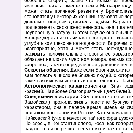
особенно спорить, разве что только из вро
человечества», а вместе с ней и Мать-природ
может стать причиной развития у Бронислав
становятся у некоторых женщин грубоватые черт
довольно мощный двигатель судьбы. Варианто
подчеркивать свою женственность, она тщатель
неуверенную натуру. В этом случае она обычно
манере держаться начинает проступать скованн
углубить комплекс неполноценности. Впрочем, ст
благоприятно, хотя и может стать неожиданн
раскрыть положительные стороны ее характер
обладает неплохим чувством юмора, весьма сос
«хорошо», так что определенная уравновешенно
Секреты общения.
Даже если Броня держится н
вам попасть в число ее близких людей, с кото
заметная импульсивность и порывистость. Наиб
Астрологическая характеристика:
Знак зоди
красный. Наиболее благоприятный цвет: белый. 
След имени в истории.
Жена польского писате
Замойская) прожила жизнь поистине бурную 
характером, она в первое время имела на св
польском восстании ив России. Затем начались
Чайковский (уже в качестве тайного французског
Но здесь, в Константинополе, коса, как говор
падать, то ли он решил, несмотря ни на что, к