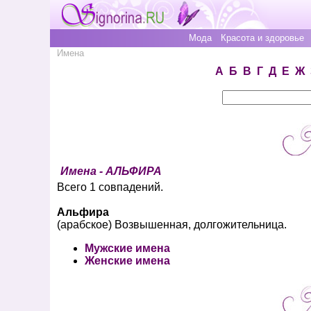
Мода
Красота и здоровье
Имена
А
Б
В
Г
Д
Е
Ж
Имена - АЛЬФИРА
Всего 1 совпадений.
Альфира
(арабское) Возвышенная, долгожительница.
Мужские имена
Женские имена