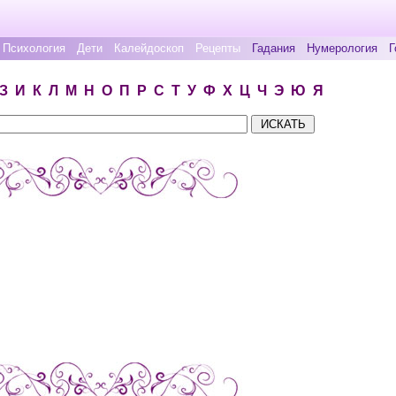
Психология
Дети
Калейдоскоп
Рецепты
Гадания
Нумерология
Г
З
И
К
Л
М
Н
О
П
Р
С
Т
У
Ф
Х
Ц
Ч
Э
Ю
Я